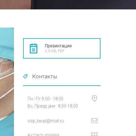
Презинтация
2.3 mb, PDF
Контакты
Пн - Пт 9.00 - 18.00
Вс, Празд. дни : 8.00-18.00
osp_taraz@mail.ru
8 (7262) 450993