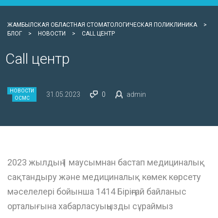
ЖАМБЫЛСКАЯ ОБЛАСТНАЯ СТОМАТОЛОГИЧЕСКАЯ ПОЛИКЛИНИКА
>
БЛОГ
>
НОВОСТИ
>
CALL ЦЕНТР
Call центр
НОВОСТИ
31.05.2023
0
admin
ОСМС
2023 жылдың 1 маусымнан бастап медициналық
сақтандыру және медициналық көмек көрсету
мәселелері бойынша 1414 Біріңғай байланыс
орталығына хабарласуыңызды сұраймыз