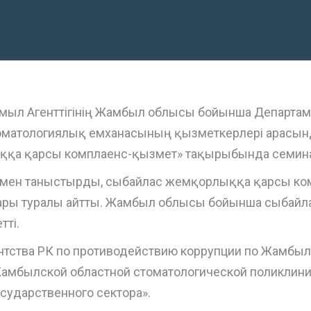
мыл Агенттігінің Жамбыл облысы бойынша Департаме
атологиялық емханасының қызметкерлері арасында
ққа қарсы комплаенс-қызмет» тақырыбында семинар
мен таныстырды, сыбайлас жемқорлыққа қарсы ком
ялары туралы айтты. Жамбыл облысы бойынша сыба
тті.
нтства РК по противодействию коррупции по Жамбы
амбылской областной стоматологической поликлиник
сударственного сектора».