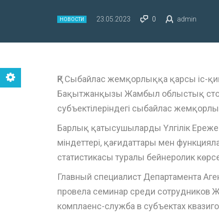
23.05.2023
0
admin
НОВОСТИ
ҚР Сыбайлас жемқорлыққа қарсы іс-қи
Бақытжанқызы Жамбыл облыстық стом
субъектілеріндегі сыбайлас жемқорлы
Барлық қатысушыларды Үлгілік Ереже
міндеттері, қағидаттары мен функци
статистикасы туралы бейнеролик көрсе
Главный специалист Департамента Аге
провела семинар среди сотрудников Ж
комплаенс-служба в субъектах квазиго