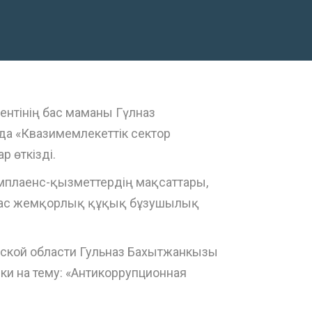
нтінің бас маманы Гүлназ
 «Квазимемлекеттік сектор
 өткізді.
плаенс-қызметтердің мақсаттары,
йлас жемқорлық құқық бұзушылық
лской области Гульназ Бахытжанкызы
и на тему: «Антикоррупционная