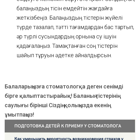
балаңыздың тісін емдейтін жағдайға
жеткізбеңіз. Балаңыздың тістерін жүйелі
түрде тазалап, тәтті тағамдардан бас тартып,
әр түрлі сусындардың орнына су ішуін
қадағалаңыз. Тамақтанған соң тістерін
шайып тұруын әдетке айналдырсын.
Балаларыңызға стоматологқа деген сенімді
бірге қалыптастырайық! Баланың тістерінің
саулығы бірінші Сіздің қолыңызда екенің
ұмытпаңыз!