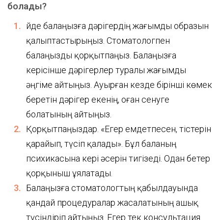
болады?
Үйде балаңызға дәрігердің жағымды образын
қалыптастырыңыз. Стоматологпен
балаңызды қорқытпаңыз. Балаңызға
керісінше дәрігерлер туралы жағымды
әңгіме айтыңыз. Ауырған кезде бірінші көмек
беретін дәрігер екенің, оған сенуге
болатының айтыңыз.
Қорқытпаңыздар. «Егер емдетпесен, тістерін
қарайып, түсіп қалады». Бұл баланың
психикасына кері әсерін тигізеді. Одан бетер
қорқыныш ұялатады.
Балаңызға стоматологтың қабылдауында
қандай процедуралар жасалатының ашық
түсіндіріп айтыңыз. Егер тек консультация