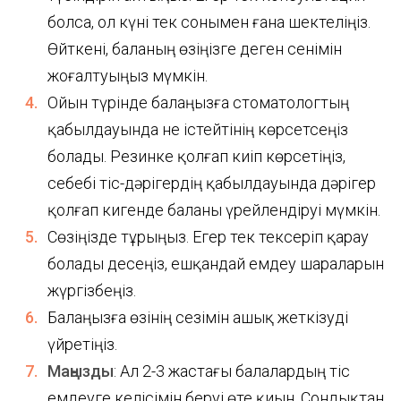
болса, ол күні тек сонымен ғана шектеліңіз.
Өйткені, баланың өзіңізге деген сенімін
жоғалтуыңыз мүмкін.
Ойын түрінде балаңызға стоматологтың
қабылдауында не істейтінің көрсетсеңіз
болады. Резинке қолғап киіп көрсетіңіз,
себебі тіс-дәрігердің қабылдауында дәрігер
қолғап кигенде баланы үрейлендіруі мүмкін.
Сөзіңізде тұрыңыз. Егер тек тексеріп қарау
болады десеңіз, ешқандай емдеу шараларын
жүргізбеңіз.
Балаңызға өзінің сезімін ашық жеткізуді
үйретіңіз.
Маңызды
: Ал 2-3 жастағы балалардың тіс
емдеуге келісімін беруі өте қиын. Сондықтан,